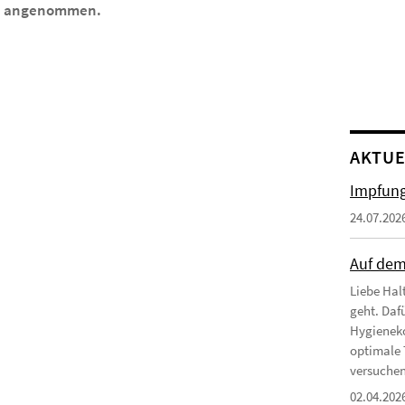
en angenommen.
AKTUE
Impfung
24.07.202
Auf dem
Liebe Hal
geht. Daf
Hygieneko
optimale 
versuchen 
02.04.202