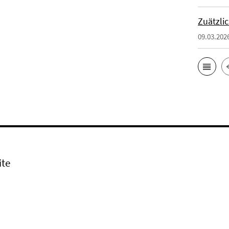
Zuätzli
09.03.202
ite