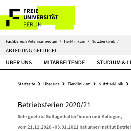
Springe
Service-
direkt
zu
Navigation
Inhalt
Fachbereich Veterinärmedizin
/
Tierklinikum
/
Nutztierklinik
/
ABTEILUNG GEFLÜGEL
ÜBER UNS
MITARBEITENDE
STUDIUM & 
Startseite
Über uns
Tierklinikum
Nutztierklinik
Betriebsferien 2020/21
Sehr geehrte Geflügelhalter*innen und Kollegen,
vom 21.12.2020 - 03.01.2021 hat unser Institut Betrieb