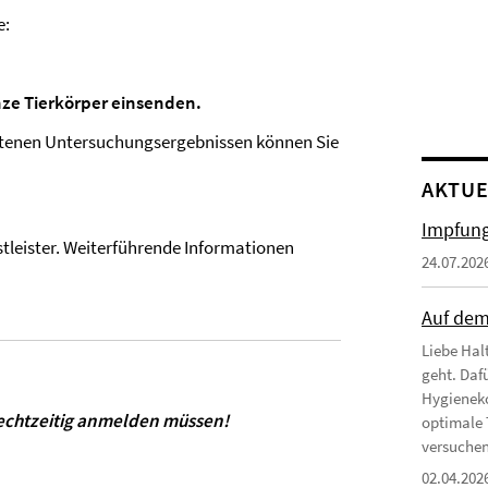
e:
anze Tierkörper einsenden.
ltenen Untersuchungsergebnissen können Sie
AKTUE
Impfung
stleister. Weiterführende Informationen
24.07.202
Auf dem
Liebe Hal
geht. Daf
Hygieneko
 rechtzeitig anmelden müssen!
optimale 
versuchen 
02.04.202