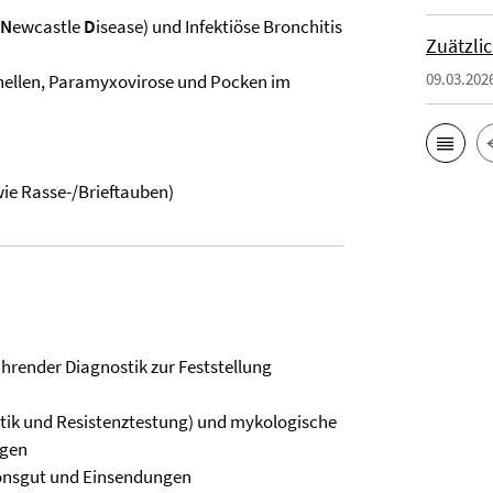
N
ewcastle
D
isease) und Infektiöse Bronchitis
Zuätzli
09.03.202
nellen, Paramyxovirose und Pocken im
wie Rasse-/Brieftauben)
hrender Diagnostik zur Feststellung
stik und Resistenztestung) und mykologische
ngen
ionsgut und Einsendungen