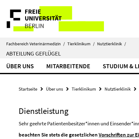
Springe
Service-
direkt
zu
Navigation
Inhalt
Fachbereich Veterinärmedizin
/
Tierklinikum
/
Nutztierklinik
/
ABTEILUNG GEFLÜGEL
ÜBER UNS
MITARBEITENDE
STUDIUM & 
Startseite
Über uns
Tierklinikum
Nutztierklinik
Dienstleistung
Sehr geehrte Patientenbesitzer*innen und Einsender*in
beachten Sie stets die gesetzlichen
Vorschriften zur