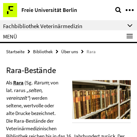
Springe
Service-
Freie Universität Berlin
direkt
Navigation
zu
Fachbibliothek Veterinärmedizin
Inhalt
MENÜ
Startseite
Bibliothek
Über uns
Rara
Rara-Bestände
Als
Rara
(Sg.
Rarum
; von
lat. rarus
„selten,
vereinzelt“
) werden
seltene, wertvolle oder
alte Drucke bezeichnet.
Die Rara-Bestände der
Veterinärmedizinischen
Bibliothek reichen bis in das 16. Jahrhundert zurück. Der