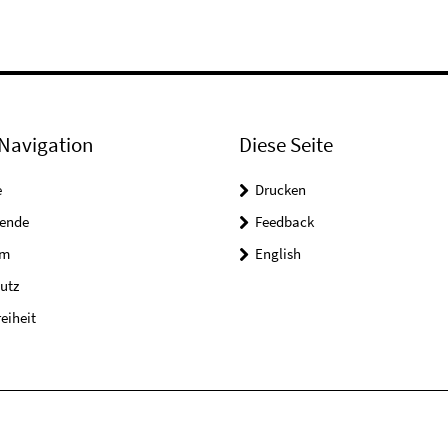
Navigation
Diese Seite
e
Drucken
tende
Feedback
um
English
utz
reiheit