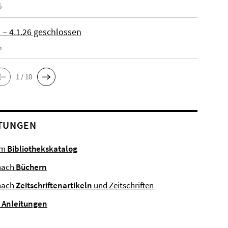
6
 – 4.1.26 geschlossen
5
1 / 10
TUNGEN
im
Bibliothekskatalog
nach
Büchern
nach
Zeitschriftenartikeln
und Zeitschriften
e
Anleitungen