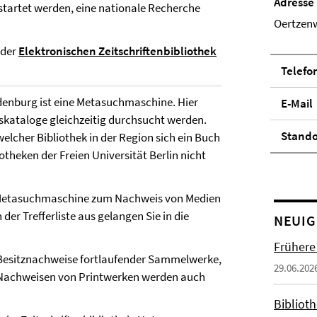
Adresse
tartet werden, eine nationale Recherche
Oertzenw
 der
Elektronischen Zeitschriftenbibliothek
Telefo
denburg ist eine Metasuchmaschine. Hier
E-Mail
kataloge gleichzeitig durchsucht werden.
Stand­
elcher Bibliothek in der Region sich ein Buch
theken der Freien Universität Berlin nicht
ine Metasuchmaschine zum Nachweis von Medien
er Trefferliste aus gelangen Sie in die
NEUIG
Frühere
d Besitznachweise fortlaufender Sammelwerke,
29.06.202
en Nachweisen von Printwerken werden auch
Biblioth