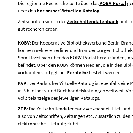
Die regionale Recherche sollte über das
KOBV-Portal
ges
über den
Karlsruher Virtuellen Katalog
.
Zeitschriften sind in der
Zeitschriftendatenbank
und in
gut recherchierbar.
KOBV
: Der Kooperative Bibliotheksverbund Berlin-Bran
können mehrere Berliner und Brandenburger Bibliotheks
Somit lässt sich über das KOBV-Portal herausfinden, in w
befindet. Über den KOBV können Medien, die in den Biblio
vorhanden sind ggf. per
Fernleihe
bestellt werden.
KVK
: Der Karlsruher Virtuelle Katalog ist ebenfalls e
in Bibliotheks- und Buchhandelskatalogen weltweit. Von d
Volltitelanzeige des jeweiligen Katalogs.
ZDB
: Die Zeitschriftendatenbank verzeichnet Titel- un
also von Zeitschriften, Zeitungen etc. Zusätzlich zu d
elektronische Titel aufgeführt.