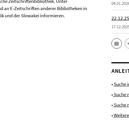
ische Zeitschriftenbibliothek. Unter
04.01.202
 an E-Zeitschriften anderer Bibliotheken in
ik und der Slowakei informieren.
22.12.25
17.12.202
ANLEI
•
Suche 
•
Suche 
•
Suche 
•
Weiter