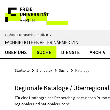
Springe
Service-
direkt
zu
Navigation
Inhalt
Fachbereich Veterinärmedizin
/
FACHBIBLIOTHEK VETERINÄRMEDIZIN
ÜBER UNS
SUCHE
DIENSTE
ARCHIV
Startseite
Bibliothek
Suche
Kataloge
Regionale Kataloge / Überregional
Für eine Umfangreiche Recherche gibt es neben Primo ei
regionaler und nationaler Ebene.