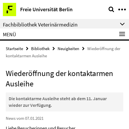
Springe
Service-
Freie Universität Berlin
direkt
Navigation
zu
Fachbibliothek Veterinärmedizin
Inhalt
MENÜ
Startseite
Bibliothek
Neuigkeiten
Wiederöffnung der
kontaktarmen Ausleihe
Wiederöffnung der kontaktarmen
Ausleihe
Die kontaktarme Ausleihe steht ab dem 11. Januar
wieder zur Verfügung.
News vom 07.01.2021
Liebe Besucherinnen und Besucher,