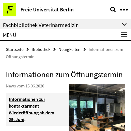
Springe
Service-
Freie Universität Berlin
direkt
Navigation
zu
Fachbibliothek Veterinärmedizin
Inhalt
MENÜ
Startseite
Bibliothek
Neuigkeiten
Informationen zum
Öffnungstermin
Informationen zum Öffnungstermin
News vom 15.06.2020
Informationen zur
kontaktarment
Wiederöffnung ab dem
29. Juni
.