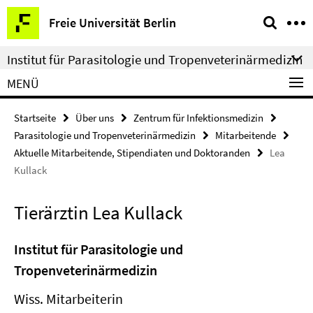
Springe
Service-
Freie Universität Berlin
direkt
Navigation
zu
Institut für Parasitologie und Tropenveterinärmedizin
Inhalt
MENÜ
Startseite
Über uns
Zentrum für Infektionsmedizin
Parasitologie und Tropenveterinärmedizin
Mitarbeitende
Aktuelle Mitarbeitende, Stipendiaten und Doktoranden
Lea
Kullack
Tierärztin Lea Kullack
Institut für Parasitologie und
Tropenveterinärmedizin
Wiss. Mitarbeiterin