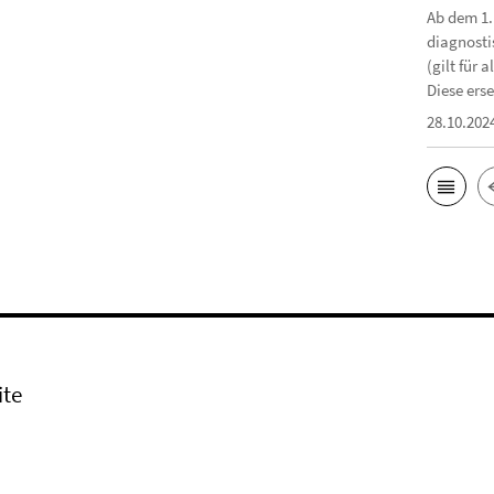
Ab dem 1.
diagnosti
(gilt für
Diese erse
28.10.202
ite