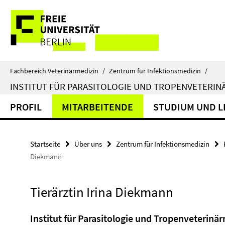
Springe
Service-
direkt
zu
Navigation
Inhalt
Fachbereich Veterinärmedizin
/
Zentrum für Infektionsmedizin
/
INSTITUT FÜR PARASITOLOGIE UND TROPENVETERIN
PROFIL
MITARBEITENDE
STUDIUM UND L
Startseite
Über uns
Zentrum für Infektionsmedizin
Diekmann
Tierärztin Irina Diekmann
Institut für Parasitologie und Tropenveterinä