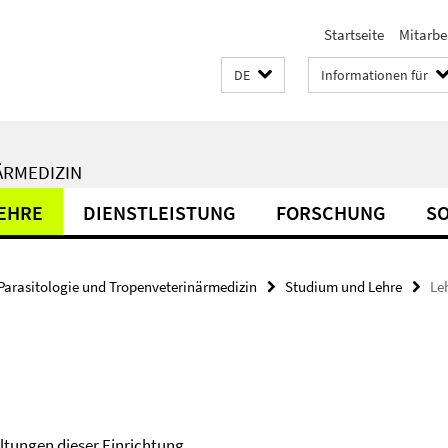
Startseite
Mitarbe
DE
Informationen für
ÄRMEDIZIN
EHRE
DIENSTLEISTUNG
FORSCHUNG
S
Parasitologie und Tropenveterinärmedizin
Studium und Lehre
Le
altungen dieser Einrichtung.