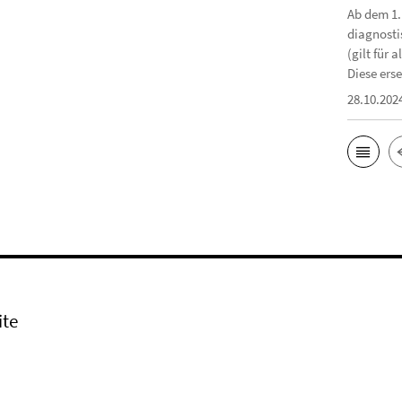
Ab dem 1.
diagnosti
(gilt für
Diese erse
28.10.202
ite