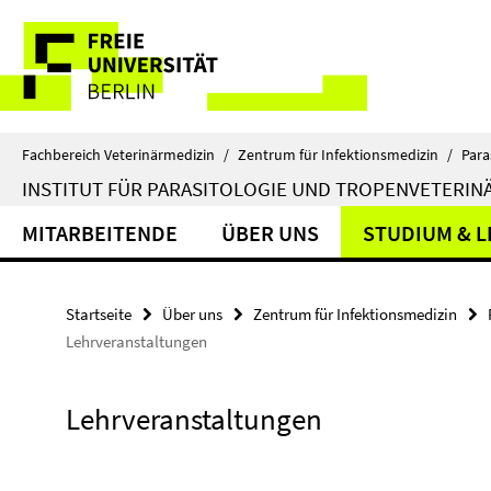
Springe
Service-
direkt
zu
Navigation
Inhalt
Fachbereich Veterinärmedizin
/
Zentrum für Infektionsmedizin
/
Para
INSTITUT FÜR PARASITOLOGIE UND TROPENVETERINÄ
MITARBEITENDE
ÜBER UNS
STUDIUM & 
Startseite
Über uns
Zentrum für Infektionsmedizin
Lehrveranstaltungen
Lehrveranstaltungen