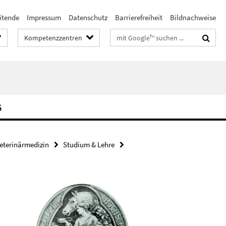
itende
Impressum
Datenschutz
Barrierefreiheit
Bildnachweise
Suchbegriffe
Kompetenzzentren
G
eterinärmedizin
Studium & Lehre