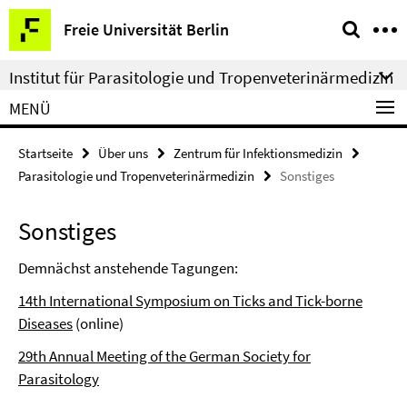
Springe
Service-
Freie Universität Berlin
direkt
Navigation
zu
Institut für Parasitologie und Tropenveterinärmedizin
Inhalt
MENÜ
Startseite
Über uns
Zentrum für Infektionsmedizin
Parasitologie und Tropenveterinärmedizin
Sonstiges
Sonstiges
Demnächst anstehende Tagungen:
14th International Symposium on Ticks and Tick-borne
Diseases
(online)
29th Annual Meeting of the German Society for
Parasitology