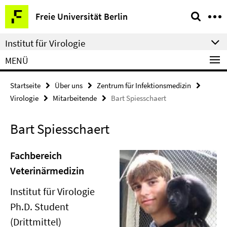
Springe
Service-
Freie Universität Berlin
direkt
Navigation
zu
Institut für Virologie
Inhalt
MENÜ
Startseite
Über uns
Zentrum für Infektionsmedizin
Virologie
Mitarbeitende
Bart Spiesschaert
Bart Spiesschaert
Fachbereich
Veterinärmedizin
Institut für Virologie
Ph.D. Student
(Drittmittel)