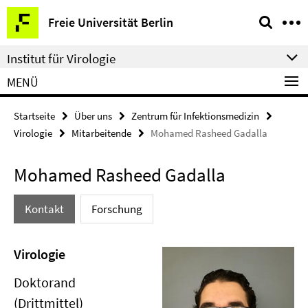
Springe
Service-
Freie Universität Berlin
direkt
Navigation
zu
Institut für Virologie
Inhalt
MENÜ
Startseite
Über uns
Zentrum für Infektionsmedizin
Virologie
Mitarbeitende
Mohamed Rasheed Gadalla
Mohamed Rasheed Gadalla
Kontakt
Forschung
Virologie
Doktorand
(Drittmittel)