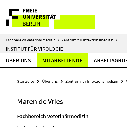
Springe
Service-
direkt
zu
Navigation
Inhalt
Fachbereich Veterinärmedizin
/
Zentrum für Infektionsmedizin
/
INSTITUT FÜR VIROLOGIE
ÜBER UNS
MITARBEITENDE
ARBEITSGRU
Startseite
Über uns
Zentrum für Infektionsmedizin
Maren de Vries
Fachbereich Veterinärmedizin