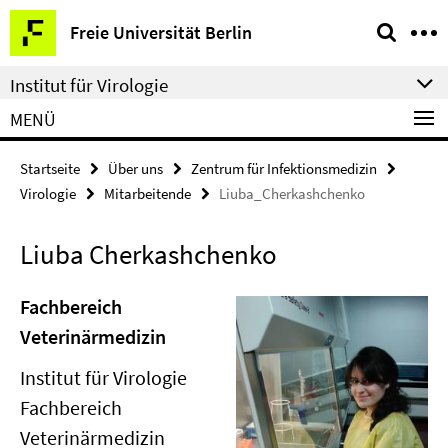
Springe
Service-
Freie Universität Berlin
direkt
Navigation
zu
Institut für Virologie
Inhalt
MENÜ
Startseite
Über uns
Zentrum für Infektionsmedizin
Virologie
Mitarbeitende
Liuba_Cherkashchenko
Liuba Cherkashchenko
Fachbereich
Veterinärmedizin
Institut für Virologie
Fachbereich
Veterinärmedizin