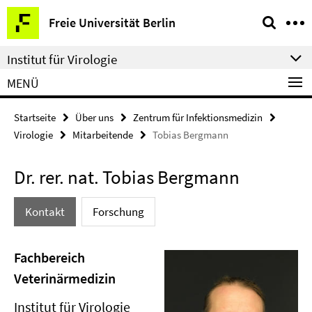
Springe
Service-
Freie Universität Berlin
direkt
Navigation
zu
Institut für Virologie
Inhalt
MENÜ
Startseite
Über uns
Zentrum für Infektionsmedizin
Virologie
Mitarbeitende
Tobias Bergmann
Dr. rer. nat. Tobias Bergmann
Kontakt
Forschung
Fachbereich
Veterinärmedizin
Institut für Virologie