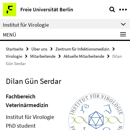
Springe
Service-
Freie Universität Berlin
direkt
Navigation
zu
Institut für Virologie
Inhalt
MENÜ
Startseite
Über uns
Zentrum für Infektionsmedizin
Virologie
Mitarbeitende
Aktuelle Mitarbeitende
Dilan
Gün Serdar
Dilan Gün Serdar
Fachbereich
Veterinärmedizin
Institut für Virologie
PhD student