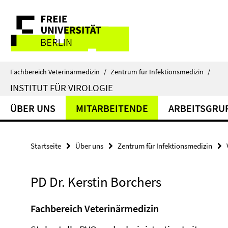
Springe
Service-
direkt
zu
Navigation
Inhalt
Fachbereich Veterinärmedizin
/
Zentrum für Infektionsmedizin
/
INSTITUT FÜR VIROLOGIE
ÜBER UNS
MITARBEITENDE
ARBEITSGRU
Startseite
Über uns
Zentrum für Infektionsmedizin
PD Dr. Kerstin Borchers
Fachbereich Veterinärmedizin