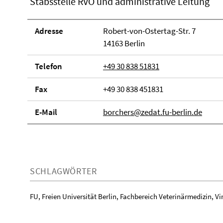
Stabsstelle RVO und administrative Leitung
Adresse
Robert-von-Ostertag-Str. 7
14163 Berlin
Telefon
+49 30 838 51831
Fax
+49 30 838 451831
E-Mail
borchers@zedat.fu-berlin.de
SCHLAGWÖRTER
FU, Freien Universität Berlin, Fachbereich Veterinärmedizin, Vi