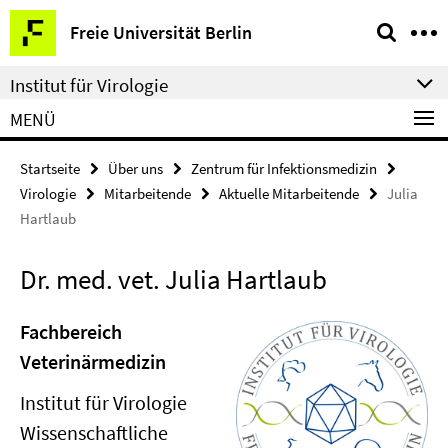
Springe
Service-
Freie Universität Berlin
direkt
Navigation
zu
Institut für Virologie
Inhalt
MENÜ
Startseite
Über uns
Zentrum für Infektionsmedizin
Virologie
Mitarbeitende
Aktuelle Mitarbeitende
Julia
Hartlaub
Dr. med. vet. Julia Hartlaub
Fachbereich
Veterinärmedizin
Institut für Virologie
Wissenschaftliche