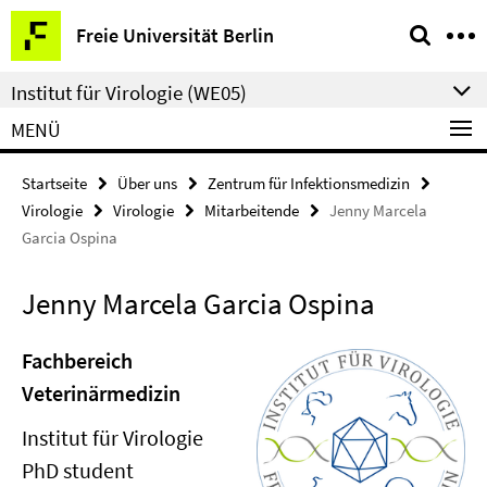
Springe
Service-
Freie Universität Berlin
direkt
Navigation
zu
Institut für Virologie (WE05)
Inhalt
MENÜ
Startseite
Über uns
Zentrum für Infektionsmedizin
Virologie
Virologie
Mitarbeitende
Jenny Marcela
Garcia Ospina
Jenny Marcela Garcia Ospina
Fachbereich
Veterinärmedizin
Institut für Virologie
PhD student