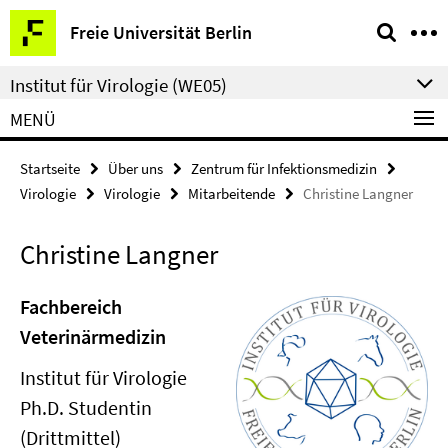
Springe
Service-
Freie Universität Berlin
direkt
Navigation
zu
Institut für Virologie (WE05)
Inhalt
MENÜ
Startseite
Über uns
Zentrum für Infektionsmedizin
Virologie
Virologie
Mitarbeitende
Christine Langner
Christine Langner
Fachbereich
Veterinärmedizin
Institut für Virologie
Ph.D. Studentin
(Drittmittel)