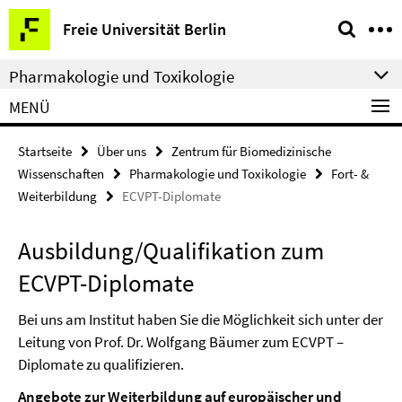
Springe
Service-
Freie Universität Berlin
direkt
Navigation
zu
Pharmakologie und Toxikologie
Inhalt
MENÜ
Startseite
Über uns
Zentrum für Biomedizinische
Wissenschaften
Pharmakologie und Toxikologie
Fort- &
Weiterbildung
ECVPT-Diplomate
Ausbildung/Qualifikation zum
ECVPT-Diplomate
Bei uns am Institut haben Sie die Möglichkeit sich unter der
Leitung von Prof. Dr. Wolfgang Bäumer zum ECVPT –
Diplomate zu qualifizieren.
Angebote zur Weiterbildung auf europäischer und