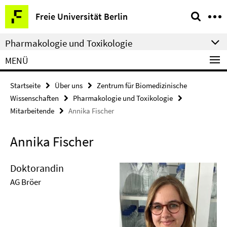
Springe
Service-
Freie Universität Berlin
direkt
Navigation
zu
Pharmakologie und Toxikologie
Inhalt
MENÜ
Startseite
Über uns
Zentrum für Biomedizinische
Wissenschaften
Pharmakologie und Toxikologie
Mitarbeitende
Annika Fischer
Annika Fischer
Doktorandin
AG Bröer