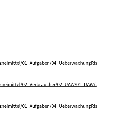
rarzneimittel/01_Aufgaben/04_UeberwachungRisikomanagemen
rarzneimittel/02_Verbraucher/02_UAW/01_UAW/tam_uaw_node.h
erarzneimittel/01_Aufgaben/04_UeberwachungRisikomanagem