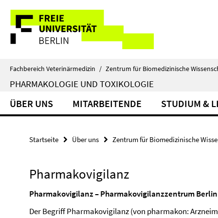
Springe
Service-
direkt
zu
Navigation
Inhalt
Fachbereich Veterinärmedizin
/
Zentrum für Biomedizinische Wissensc
PHARMAKOLOGIE UND TOXIKOLOGIE
ÜBER UNS
MITARBEITENDE
STUDIUM & 
Startseite
Über uns
Zentrum für Biomedizinische Wiss
Pharmakovigilanz
Pharmakovigilanz – Pharmakovigilanzzentrum Berlin
Der Begriff Pharmakovigilanz (von pharmakon: Arzneimit