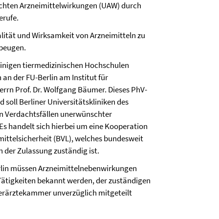
hten Arzneimittelwirkungen (UAW) durch
erufe.
alität und Wirksamkeit von Arzneimitteln zu
beugen.
einigen tiermedizinischen Hochschulen
an der FU-Berlin am Institut für
rrn Prof. Dr. Wolfgang Bäumer. Dieses PhV-
 soll Berliner Universitätskliniken des
on Verdachtsfällen unerwünschter
Es handelt sich hierbei um eine Kooperation
ttelsicherheit (BVL), welches bundesweit
 der Zulassung zuständig ist.
rlin müssen Arzneimittelnebenwirkungen
Tätigkeiten bekannt werden, der zuständigen
erärztekammer unverzüglich mitgeteilt