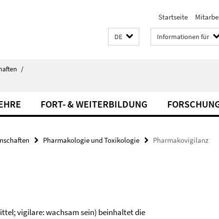
Startseite
Mitarbe
DE
Informationen für
haften
/
LEHRE
FORT- & WEITERBILDUNG
FORSCHUN
enschaften
Pharmakologie und Toxikologie
Pharmakovigilanz
tel; vigilare: wachsam sein) beinhaltet die