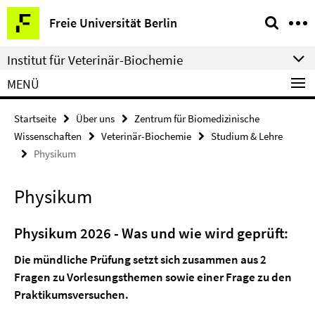
Springe
Service-
Freie Universität Berlin
direkt
Navigation
zu
Institut für Veterinär-Biochemie
Inhalt
MENÜ
Startseite
Über uns
Zentrum für Biomedizinische
Wissenschaften
Veterinär-Biochemie
Studium & Lehre
Physikum
Physikum
Physikum 2026 -
Was und wie wird geprüft:
Die mündliche Prüfung setzt sich zusammen aus 2
Fragen zu Vorlesungsthemen sowie einer Frage zu den
Praktikumsversuchen.