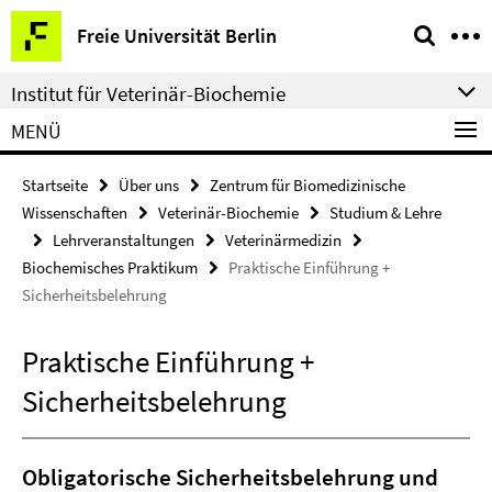
Springe
Service-
Freie Universität Berlin
direkt
Navigation
zu
Institut für Veterinär-Biochemie
Inhalt
MENÜ
Startseite
Über uns
Zentrum für Biomedizinische
Wissenschaften
Veterinär-Biochemie
Studium & Lehre
Lehrveranstaltungen
Veterinärmedizin
Biochemisches Praktikum
Praktische Einführung +
Sicherheitsbelehrung
Praktische Einführung +
Sicherheitsbelehrung
O
bligatorische Sicherheitsbelehrung und