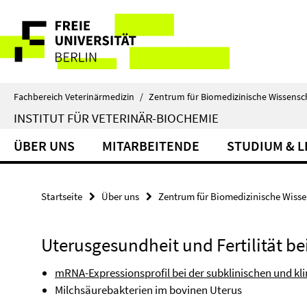
Springe
Service-
direkt
zu
Navigation
Inhalt
Fachbereich Veterinärmedizin
/
Zentrum für Biomedizinische Wissensc
INSTITUT FÜR VETERINÄR-BIOCHEMIE
ÜBER UNS
MITARBEITENDE
STUDIUM & 
Startseite
Über uns
Zentrum für Biomedizinische Wiss
Uterusgesundheit und Fertilität b
mRNA-Expressionsprofil bei der subklinischen und kli
Milchsäurebakterien im bovinen Uterus