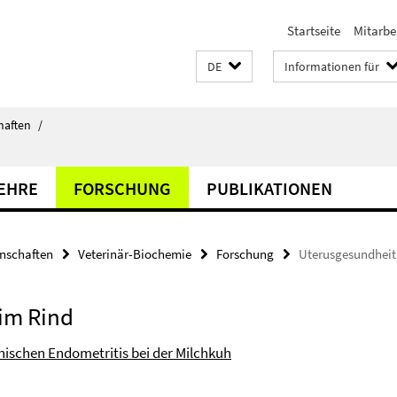
Startseite
Mitarbe
DE
Informationen für
haften
/
LEHRE
FORSCHUNG
PUBLIKATIONEN
enschaften
Veterinär-Biochemie
Forschung
Uterusgesundheit 
eim Rind
nischen Endometritis bei der Milchkuh