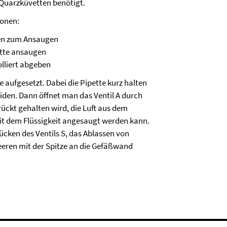
 Quarzküvetten benötigt.
ionen:
ken zum Ansaugen
ette ansaugen
olliert abgeben
 aufgesetzt. Dabei die Pipette kurz halten
den. Dann öffnet man das Ventil A durch
ckt gehalten wird, die Luft aus dem
mit dem Flüssigkeit angesaugt werden kann.
cken des Ventils S, das Ablassen von
leeren mit der Spitze an die Gefäßwand