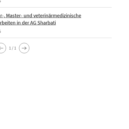
5
r-, Master- und veterinärmedizinische
rbeiten in der AG Sharbati
5
1 / 1