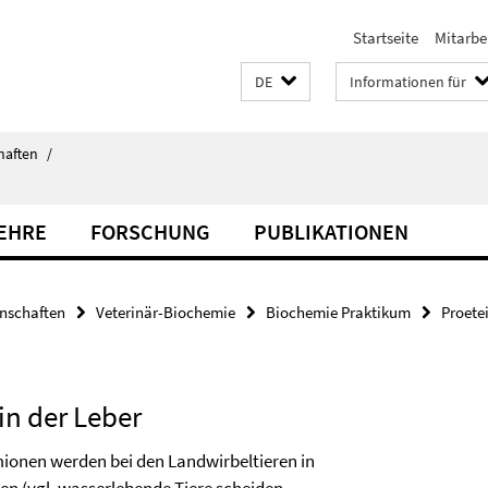
Startseite
Mitarbe
DE
Informationen für
haften
/
LEHRE
FORSCHUNG
PUBLIKATIONEN
enschaften
Veterinär-Biochemie
Biochemie Praktikum
Proet
in der Leber
onen werden bei den Landwirbeltieren in