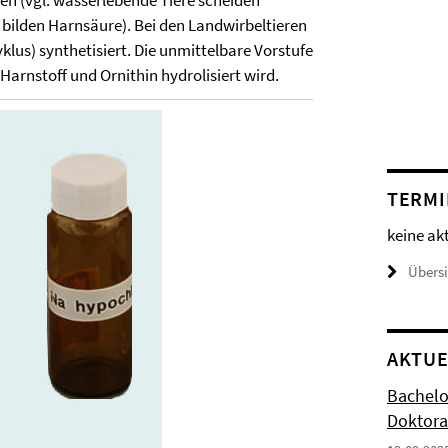
n (vgl. wasserlebende Tiere scheiden
 bilden Harnsäure). Bei den Landwirbeltieren
klus) synthetisiert. Die unmittelbare Vorstufe
 Harnstoff und Ornithin hydrolisiert wird.
TERMI
keine ak
Übers
AKTUE
Bachelo
Doktora