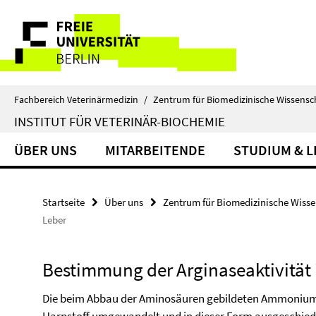
Springe
Service-
direkt
zu
Navigation
Inhalt
Fachbereich Veterinärmedizin
/
Zentrum für Biomedizinische Wissensc
INSTITUT FÜR VETERINÄR-BIOCHEMIE
ÜBER UNS
MITARBEITENDE
STUDIUM & 
Startseite
Über uns
Zentrum für Biomedizinische Wiss
Leber
Bestimmung der Arginaseaktivität 
Die beim Abbau der Aminosäuren gebildeten Ammoniumi