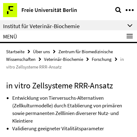
Springe
Service-
Freie Universität Berlin
direkt
Navigation
zu
Institut für Veterinär-Biochemie
Inhalt
MENÜ
Startseite
Über uns
Zentrum für Biomedizinische
Wissenschaften
Veterinär-Biochemie
Forschung
in
vitro Zellsysteme RRR-Ansatz
in vitro Zellsysteme RRR-Ansatz
Entwicklung von Tierversuchs-Alternativen
(Zellkulturmodelle) durch Etablierung von primären
sowie permanenten Zelllinien diverserer Nutz- und
Kleintiere
Validierung geeigneter Vitalitätsparameter