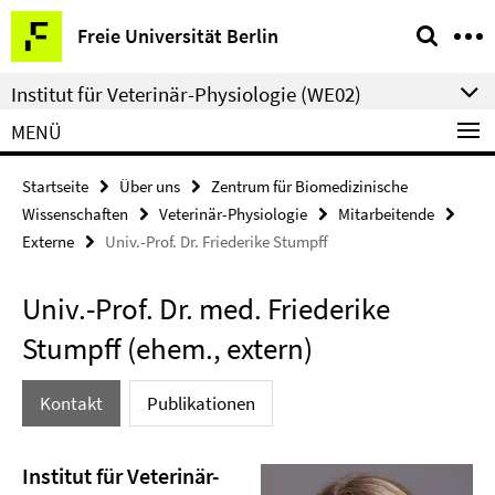
Springe
Service-
Freie Universität Berlin
direkt
Navigation
zu
Institut für Veterinär-Physiologie (WE02)
Inhalt
MENÜ
Startseite
Über uns
Zentrum für Biomedizinische
Wissenschaften
Veterinär-Physiologie
Mitarbeitende
Externe
Univ.-Prof. Dr. Friederike Stumpff
Univ.-Prof. Dr. med. Friederike
Stumpff (ehem., extern)
Kontakt
Publikationen
Institut für Veterinär-