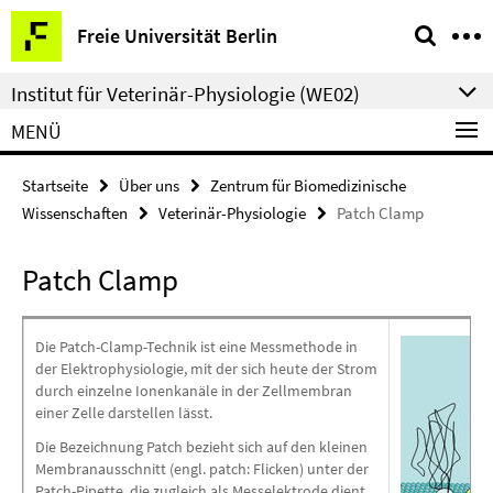
Springe
Service-
Freie Universität Berlin
direkt
Navigation
zu
Institut für Veterinär-Physiologie (WE02)
Inhalt
MENÜ
Startseite
Über uns
Zentrum für Biomedizinische
Wissenschaften
Veterinär-Physiologie
Patch Clamp
Patch Clamp
Die Patch-Clamp-Technik ist eine Messmethode in
der Elektrophysiologie, mit der sich heute der Strom
durch einzelne Ionenkanäle in der Zellmembran
einer Zelle darstellen lässt.
Die Bezeichnung Patch bezieht sich auf den kleinen
Membranausschnitt (engl. patch: Flicken) unter der
Patch-Pipette, die zugleich als Messelektrode dient.