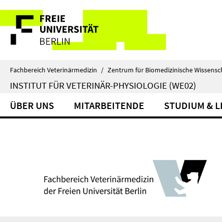
Springe
Service-
direkt
zu
Navigation
Inhalt
Fachbereich Veterinärmedizin
/
Zentrum für Biomedizinische Wissensc
INSTITUT FÜR VETERINÄR-PHYSIOLOGIE (WE02)
ÜBER UNS
MITARBEITENDE
STUDIUM & 