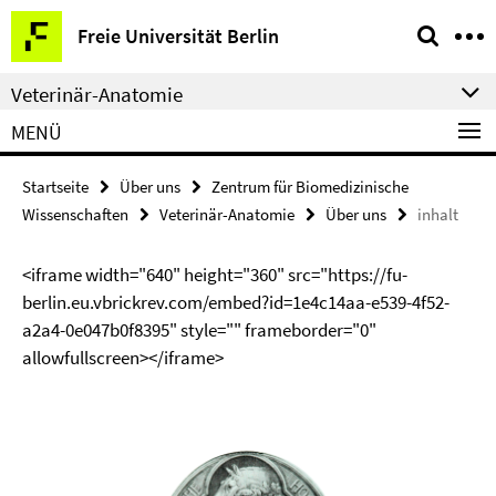
Springe
Service-
Freie Universität Berlin
direkt
Navigation
zu
Veterinär-Anatomie
Inhalt
MENÜ
Startseite
Über uns
Zentrum für Biomedizinische
Wissenschaften
Veterinär-Anatomie
Über uns
inhalt
<iframe width="640" height="360" src="https://fu-
berlin.eu.vbrickrev.com/embed?id=1e4c14aa-e539-4f52-
a2a4-0e047b0f8395" style="" frameborder="0"
allowfullscreen></iframe>