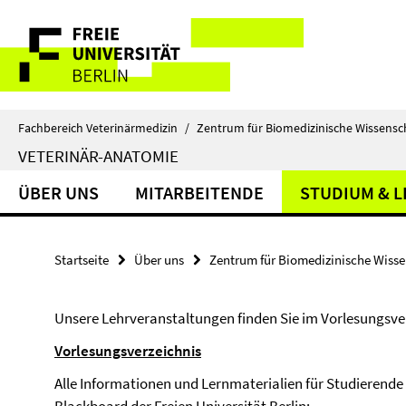
Springe
Service-
direkt
zu
Navigation
Inhalt
Fachbereich Veterinärmedizin
/
Zentrum für Biomedizinische Wissensc
VETERINÄR-ANATOMIE
ÜBER UNS
MITARBEITENDE
STUDIUM & 
Startseite
Über uns
Zentrum für Biomedizinische Wiss
Unsere Lehrveranstaltungen finden Sie im Vorlesungsverz
Vorlesungsverzeichnis
Alle Informationen und Lernmaterialien für Studierende 