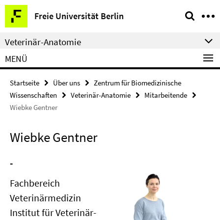
Springe
Service-
Freie Universität Berlin
direkt
Navigation
zu
Veterinär-Anatomie
Inhalt
MENÜ
Startseite
Über uns
Zentrum für Biomedizinische
Wissenschaften
Veterinär-Anatomie
Mitarbeitende
Wiebke Gentner
Wiebke Gentner
-
Fachbereich
Veterinärmedizin
Institut für Veterinär-