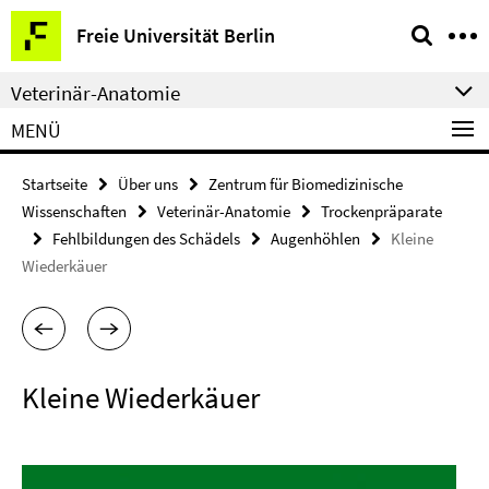
Springe
Service-
Freie Universität Berlin
direkt
Navigation
zu
Veterinär-Anatomie
Inhalt
MENÜ
Startseite
Über uns
Zentrum für Biomedizinische
Wissenschaften
Veterinär-Anatomie
Trockenpräparate
Fehlbildungen des Schädels
Augenhöhlen
Kleine
Wiederkäuer
Kleine Wiederkäuer