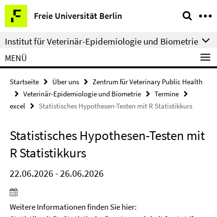
Springe
Service-
Freie Universität Berlin
direkt
Navigation
zu
Institut für Veterinär-Epidemiologie und Biometrie
Inhalt
MENÜ
Startseite
Über uns
Zentrum für Veterinary Public Health
Veterinär-Epidemiologie und Biometrie
Termine
excel
Statistisches Hypothesen-Testen mit R Statistikkurs
Statistisches Hypothesen-Testen mit
R Statistikkurs
22.06.2026 - 26.06.2026
Weitere Informationen finden Sie hier: