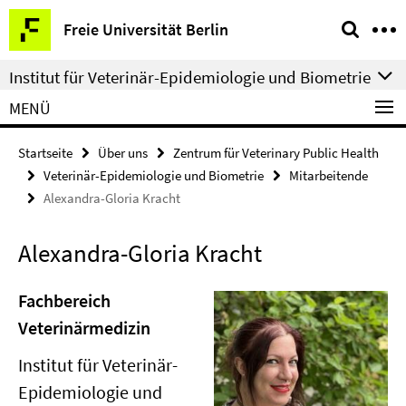
Springe
Service-
Freie Universität Berlin
direkt
Navigation
zu
Institut für Veterinär-Epidemiologie und Biometrie
Inhalt
MENÜ
Startseite
Über uns
Zentrum für Veterinary Public Health
Veterinär-Epidemiologie und Biometrie
Mitarbeitende
Alexandra-Gloria Kracht
Alexandra-Gloria Kracht
Fachbereich
Veterinärmedizin
Institut für Veterinär-
Epidemiologie und