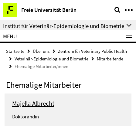
Springe
Service-
Freie Universität Berlin
direkt
Navigation
zu
Institut für Veterinär-Epidemiologie und Biometrie
Inhalt
MENÜ
Startseite
Über uns
Zentrum für Veterinary Public Health
Veterinär-Epidemiologie und Biometrie
Mitarbeitende
Ehemalige Mitarbeiter/innen
Ehemalige Mitarbeiter
Majella Albrecht
Doktorandin