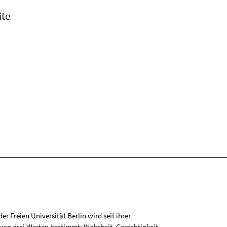
ite
r Freien Universität Berlin wird seit ihrer
on drei Werten bestimmt: Wahrheit, Gerechtigkeit