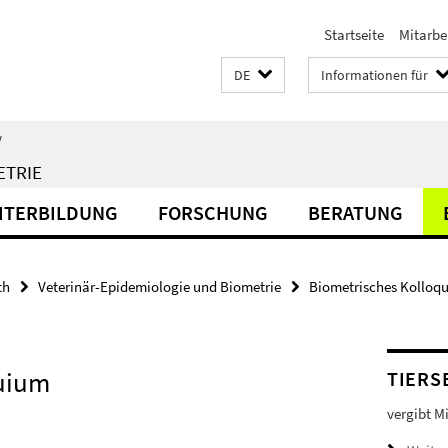
Startseite
Mitarbe
DE
Informationen für
/
ETRIE
EITERBILDUNG
FORSCHUNG
BERATUNG
th
Veterinär-Epidemiologie und Biometrie
Biometrisches Kolloq
uium
TIERS
vergibt M