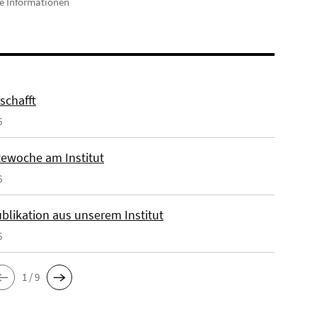
e Informationen
eschafft
6
ewoche am Institut
6
blikation aus unserem Institut
6
1 / 9