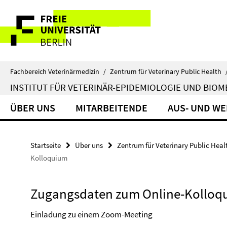
Springe
Service-
direkt
zu
Navigation
Inhalt
Fachbereich Veterinärmedizin
/
Zentrum für Veterinary Public Health
INSTITUT FÜR VETERINÄR-EPIDEMIOLOGIE UND BIOM
ÜBER UNS
MITARBEITENDE
AUS- UND W
Startseite
Über uns
Zentrum für Veterinary Public Heal
Kolloquium
Zugangsdaten zum Online-Kolloq
Einladung zu einem Zoom-Meeting