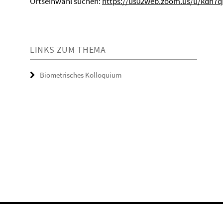
Ortseinwahl suchen:
https://us02web.zoom.us/u/kdh7
LINKS ZUM THEMA
Biometrisches Kolloquium