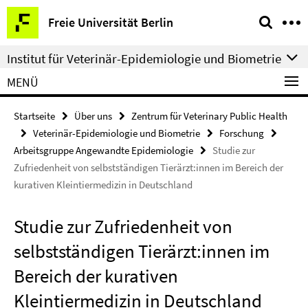
Springe
Service-
Freie Universität Berlin
direkt
Navigation
zu
Institut für Veterinär-Epidemiologie und Biometrie
Inhalt
MENÜ
Startseite
Über uns
Zentrum für Veterinary Public Health
Veterinär-Epidemiologie und Biometrie
Forschung
Arbeitsgruppe Angewandte Epidemiologie
Studie zur
Zufriedenheit von selbstständigen Tierärzt:innen im Bereich der
kurativen Kleintiermedizin in Deutschland
Studie zur Zufriedenheit von
selbstständigen Tierärzt:innen im
Bereich der kurativen
Kleintiermedizin in Deutschland