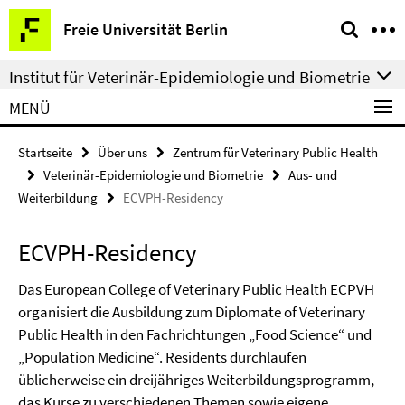
Springe
Service-
Freie Universität Berlin
direkt
Navigation
zu
Institut für Veterinär-Epidemiologie und Biometrie
Inhalt
MENÜ
Startseite
Über uns
Zentrum für Veterinary Public Health
Veterinär-Epidemiologie und Biometrie
Aus- und
Weiterbildung
ECVPH-Residency
ECVPH-Residency
Das European College of Veterinary Public Health ECPVH
organisiert die Ausbildung zum Diplomate of Veterinary
Public Health in den Fachrichtungen „Food Science“ und
„Population Medicine“. Residents durchlaufen
üblicherweise ein dreijähriges Weiterbildungsprogramm,
das Kurse zu verschiedenen Themen sowie eigene