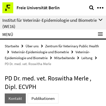
Springe
Service-
Freie Universität Berlin
direkt
Navigation
zu
Institut für Veterinär-Epidemiologie und Biometrie
Inhalt
(WE16)
MENÜ
Startseite
Über uns
Zentrum für Veterinary Public Health
Veterinär-Epidemiologie und Biometrie
Veterinär-
Epidemiologie und Biometrie
Mitarbeitende
Leitung
PD Dr. med. vet. Roswitha Merle
PD Dr. med. vet. Roswitha Merle ,
Dipl. ECVPH
Kontakt
Publikationen