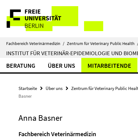
Springe
Service-
direkt
zu
Navigation
Inhalt
Fachbereich Veterinärmedizin
/
Zentrum für Veterinary Public Health
INSTITUT FÜR VETERINÄR-EPIDEMIOLOGIE UND BIOME
BERATUNG
ÜBER UNS
MITARBEITENDE
Startseite
Über uns
Zentrum für Veterinary Public Heal
Basner
Anna Basner
Fachbereich Veterinärmedizin