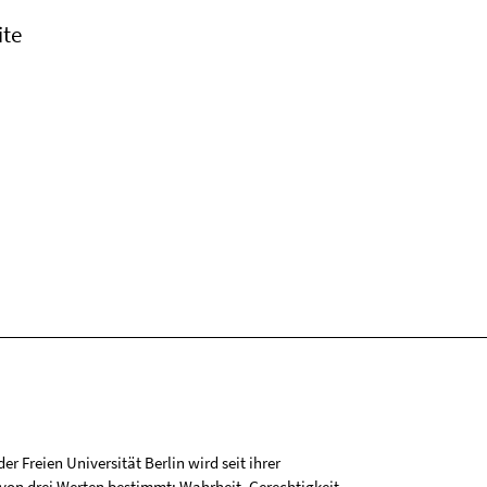
ite
r Freien Universität Berlin wird seit ihrer
on drei Werten bestimmt: Wahrheit, Gerechtigkeit