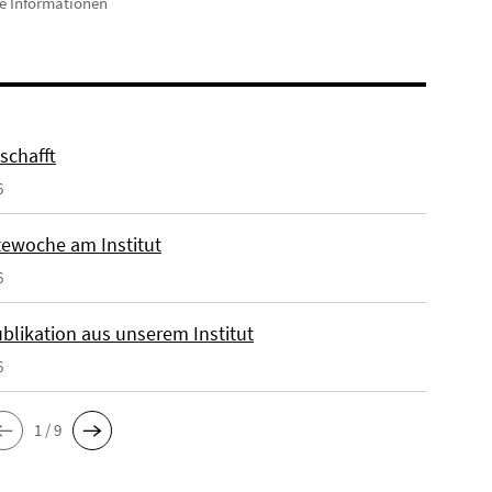
e Informationen
eschafft
6
ewoche am Institut
6
blikation aus unserem Institut
6
1 / 9