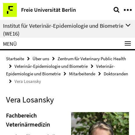
Springe
Service-
Freie Universität Berlin
direkt
Navigation
zu
Institut für Veterinär-Epidemiologie und Biometrie
Inhalt
(WE16)
MENÜ
Startseite
Über uns
Zentrum für Veterinary Public Health
Veterinär-Epidemiologie und Biometrie
Veterinär-
Epidemiologie und Biometrie
Mitarbeitende
Doktoranden
Vera Losansky
Vera Losansky
Fachbereich
Veterinärmedizin