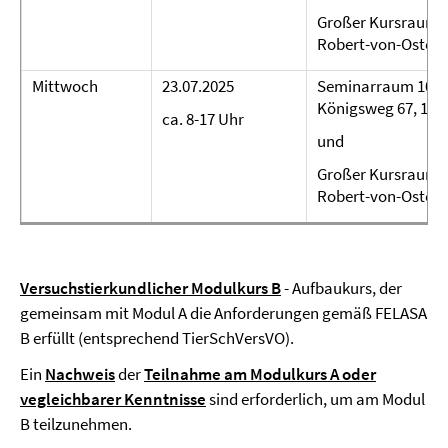
Großer Kursraum (
Robert-von-Osterta
Mittwoch
23.07.2025
Seminarraum 107 (
Königsweg 67, 1416
ca. 8-17 Uhr
und
Großer Kursraum (
Robert-von-Osterta
Versuchstierkundlicher Modulkurs B
- Aufbaukurs, der
gemeinsam mit Modul A die Anforderungen gemäß FELASA
B erfüllt (entsprechend TierSchVersVO).
Ein
Nachweis
der
Teilnahme am Modulkurs A oder
vegleichbarer Kenntnisse
sind erforderlich, um am Modul
B teilzunehmen.