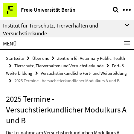
Springe
Service-
Freie Universität Berlin
direkt
Navigation
zu
Institut für Tierschutz, Tierverhalten und
Inhalt
Versuchstierkunde
MENÜ
Startseite
Über uns
Zentrum für Veterinary Public Health
Tierschutz, Tierverhalten und Versuchstierkunde
Fort- &
Weiterbildung
Versuchstierkundliche Fort- und Weiterbildung
2025 Termine - Versuchstierkundlicher Modulkurs A und B
2025 Termine -
Versuchstierkundlicher Modulkurs A
und B
Die Teilnahme am Versuchstierkundlichen Modulkurs A