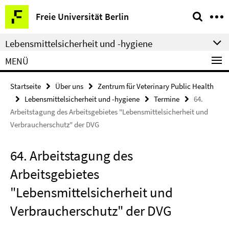
Springe
Service-
Freie Universität Berlin
direkt
Navigation
zu
Lebensmittelsicherheit und -hygiene
Inhalt
MENÜ
Startseite
Über uns
Zentrum für Veterinary Public Health
Lebensmittelsicherheit und -hygiene
Termine
64.
Arbeitstagung des Arbeitsgebietes "Lebensmittelsicherheit und
Verbraucherschutz" der DVG
64. Arbeitstagung des
Arbeitsgebietes
"Lebensmittelsicherheit und
Verbraucherschutz" der DVG