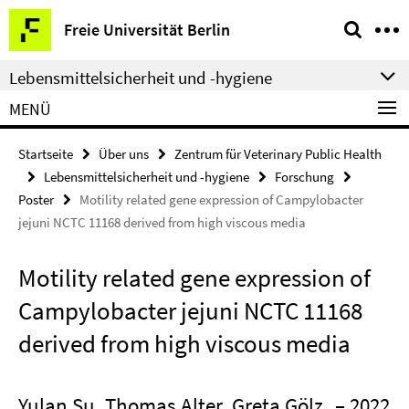
Springe
Service-
Freie Universität Berlin
direkt
Navigation
zu
Lebensmittelsicherheit und -hygiene
Inhalt
MENÜ
Startseite
Über uns
Zentrum für Veterinary Public Health
Lebensmittelsicherheit und -hygiene
Forschung
Poster
Motility related gene expression of Campylobacter
jejuni NCTC 11168 derived from high viscous media
Motility related gene expression of
Campylobacter jejuni NCTC 11168
derived from high viscous media
Yulan Su, Thomas Alter, Greta Gölz
– 2022