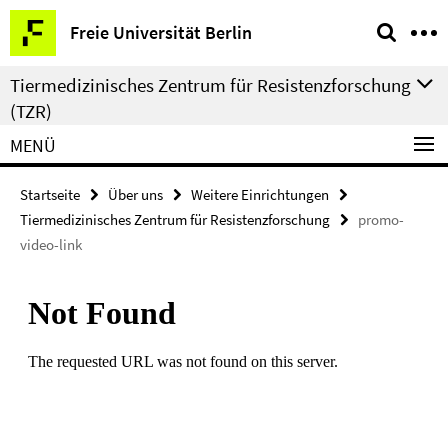
Springe
Service-
Freie Universität Berlin
direkt
Navigation
zu
Tiermedizinisches Zentrum für Resistenzforschung
Inhalt
(TZR)
MENÜ
Startseite
Über uns
Weitere Einrichtungen
Tiermedizinisches Zentrum für Resistenzforschung
promo-
video-link