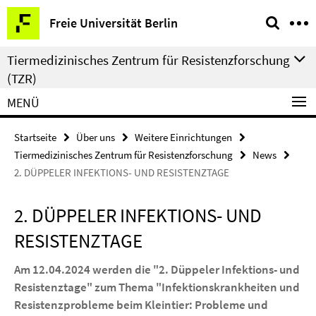
Springe
Service-
Freie Universität Berlin
direkt
Navigation
zu
Tiermedizinisches Zentrum für Resistenzforschung
Inhalt
(TZR)
MENÜ
Startseite
Über uns
Weitere Einrichtungen
Tiermedizinisches Zentrum für Resistenzforschung
News
2. DÜPPELER INFEKTIONS- UND RESISTENZTAGE
2. DÜPPELER INFEKTIONS- UND
RESISTENZTAGE
Am 12.04.2024 werden die "2. Düppeler Infektions- und
Resistenztage" zum Thema "Infektionskrankheiten und
Resistenzprobleme beim Kleintier: Probleme und